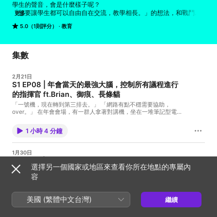
學生的聲音，會是什麼樣子呢？

「想要讓學生都可以自由自在交流，教學相長。」的想法，和戰鬥機
更多
一起飛進誰的世界。

5.0（1則評分）
教育
一群由學生自發性組成，支持開源，支持各地交流的團隊，SITCON 
出現了！

飛機劃過天空，劃出絢麗雲彩。

我們來讓夢想，從夢，變成想，變成現實！

集數
😍全台第一個由學生自發性組成的資訊社群

2月21日
😍最生猛，最特別，最獨一無二的資訊研討會

S1 EP08 | 年會當天的最強大腦，控制所有議程進行
😍沒有最厲害的人，只有一起創造的好夥伴

的指揮官 ft.Brian、御痕、長條貓
😍支持開源，支持學生活動，支持資訊教育

「一號機，現在轉到第三排去。」 「網路有點不穩需要協助，
以及支持每一個正在努力發聲的你。

over。」 在年會會場，有一群人拿著對講機，坐在一堆筆記型電腦
前面，戴著三個耳機，時刻注意著電腦上講者的一舉一動。 這群神
秘人，究竟在密謀什麼？ 他們講著我們聽不懂的話語，現在，就讓
更了解我們：

1 小時 4 分鐘
我們一起來解鎖這些奧妙！ 就讓我們帶你了解，如何同時整理多處
Website：https://sitcon.org/

傳來的影片，年會會場的線對這群人來說有多重要！ #網路 #製播
IG：https://sitcon.org/ig

組 #SITCON #SITCON 學生計算機年會 Credit： 受訪者：全台跑
FB：https://sitcon.org/fb

1月30日
透透的 Brian、製播長老級人物御痕、製播組專用開發長條貓 採訪
S1 EP07 | 一小時學程式，這一群學生不只是學生，
Threads：https://sitcon.org/threads

者：還沒念完書的橘子 技術支援：開錄前發現少了一條線的
選擇另一個國家或地區來查看你所在地點的專屬內
還會教學？ ft.Yuan、yc、HoC 籌備團隊
OnCloud、蛋糕被三個壽星拿去微波爐微波後融化的 Ya 器材支
容
--

援：少帶一條線出門的 Nathan 籌備團隊：二月壽星一號 Nathan、
突然就迸出來的活動，純屬一個念頭，一個消夜。背後究竟藏了多
二月壽星二號 Windless、二月壽星三號 Denny、跑來玩玩的
Hosting provided by SoundOn
少辛酸血淚？ 要怎麼介紹 SITCON ，HoC 是甚麼，以及如何說服
Yuan、Wolf、Yoru、開門小天使 RS 特別感謝：原本要來但因為不
別人來參加，還有借場地。 要如何說服大家我們不是邪教組織，這
美國 (繁體中文台灣)
可抗力因素而沒出現的小弘 「請給我們一點錢買乖乖。」--------
繼續
些都是我們要去面對的。 「當初接總召時，沒有人跟我說我們要玩
-- Brian -- Hosting provided by SoundOn
1 小時 6 分鐘
這麼瘋狂的。」臺中場總召嘆氣。「前天還發生社會案件整個緊張
到我完全睡不著。」 「每一場瘋狂的部分居然還不一樣。」總總召