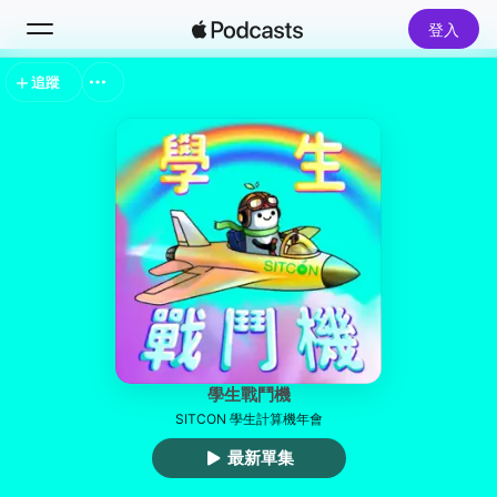
登入
追蹤
搜尋
首頁
新發現
熱門排行榜
學生戰鬥機
SITCON 學生計算機年會
最新單集